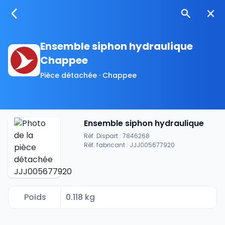
Ensemble siphon hydraulique
Chappee
Pièce détachée · Chappee
Ensemble siphon hydraulique
Réf. Dispart : 7846268
Réf. fabricant : JJJ005677920
Poids
0.118 kg