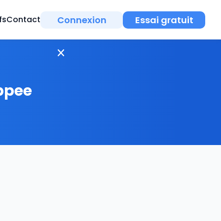
Connexion
Essai gratuit
fs
Contact
ppee