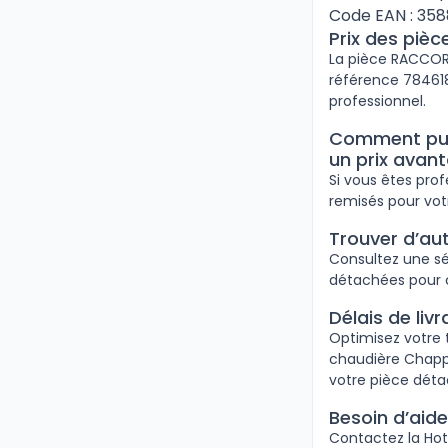
Code EAN : 35
Prix des piè
La pièce RACCORD
référence 7846186
professionnel.
Comment puis
un prix avan
Si vous êtes pro
remisés pour vo
Trouver d’au
Consultez une sé
détachées pour 
Délais de li
Optimisez votre 
chaudière Chappe
votre pièce déta
Besoin d’aid
Contactez la Hotl