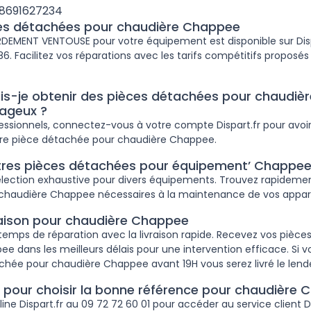
88691627234
ces détachées pour chaudière Chappee
EMENT VENTOUSE pour votre équipement est disponible sur Dispa
. Facilitez vos réparations avec les tarifs compétitifs proposés 
-je obtenir des pièces détachées pour chaudiè
tageux ?
fessionnels, connectez-vous à votre compte Dispart.fr pour avoir
tre pièce détachée pour chaudière Chappee.
tres pièces détachées pour équipement’ Chappee
lection exhaustive pour divers équipements. Trouvez rapidemen
chaudière Chappee nécessaires à la maintenance de vos appare
vraison pour chaudière Chappee
temps de réparation avec la livraison rapide. Recevez vos pièc
e dans les meilleurs délais pour une intervention efficace. S
chée pour chaudière Chappee avant 19H vous serez livré le len
e pour choisir la bonne référence pour chaudière 
ine Dispart.fr au 09 72 72 60 01 pour accéder au service client D