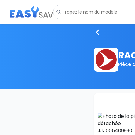
RA
Pièce 