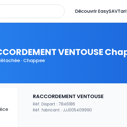
Découvrir EasySAV
Tari
CCORDEMENT VENTOUSE Cha
détachée · Chappee
RACCORDEMENT VENTOUSE
Réf. Dispart : 7846186
Réf. fabricant : JJJ005409990