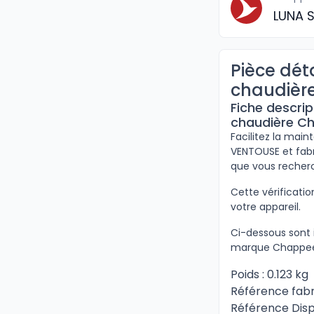
LUNA 
Pièce dé
chaudièr
Fiche descri
chaudière C
Facilitez la ma
VENTOUSE et fabr
que vous recher
Cette vérificat
votre appareil.
Ci-dessous sont 
marque Chappee
Poids : 0.123 kg
Référence fabr
Référence Disp