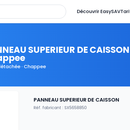
Découvrir EasySAV
Tari
NEAU SUPERIEUR DE CAISSON
appee
détachée · Chappee
PANNEAU SUPERIEUR DE CAISSON
Réf. fabricant : SX5658850