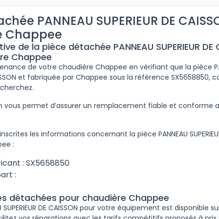
tachée PANNEAU SUPERIEUR DE CAISS
e Chappee
ptive de la pièce détachée PANNEAU SUPERIEUR DE
ère Chappee
ntenance de votre chaudière Chappee en vérifiant que la pièce 
SSON et fabriquée par Chappee sous la référence SX5658850, c
echerchez.
ion vous permet d’assurer un remplacement fiable et conforme
inscrites les informations concernant la pièce PANNEAU SUPERIE
ee :
icant : SX5658850
art :
ces détachées pour chaudière Chappee
 SUPERIEUR DE CAISSON pour votre équipement est disponible sur 
cilitez vos réparations avec les tarifs compétitifs proposés à prix