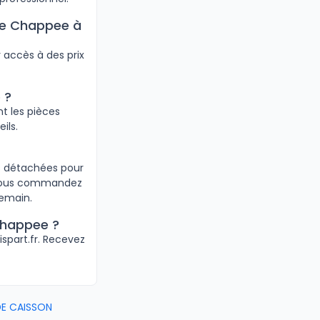
re Chappee à
 accès à des prix
 ?
t les pièces
ils.
es détachées pour
i vous commandez
demain.
Chappee ?
ispart.fr. Recevez
DE CAISSON