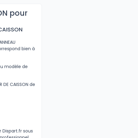
ON pour
 CAISSON
PANNEAU
orrespond bien à
 au modèle de
UR DE CAISSON de
Dispart.fr sous
 professionnel.