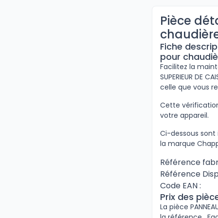
Pièce dé
chaudièr
Fiche descri
pour chaudi
Facilitez la mai
SUPERIEUR DE CAI
celle que vous r
Cette vérificat
votre appareil.
Ci-dessous sont 
la marque Chapp
Référence fabr
Référence Disp
Code EAN :
Prix des piè
La pièce PANNEAU
la référence . Fa