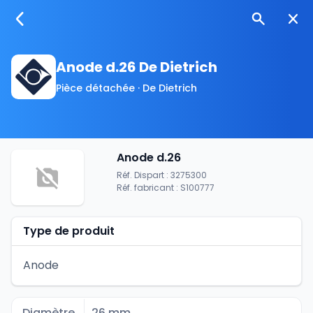
Anode d.26 De Dietrich
Pièce détachée · De Dietrich
Anode d.26
Réf. Dispart : 3275300
Réf. fabricant : S100777
Type de produit
Anode
Diamètre
26 mm