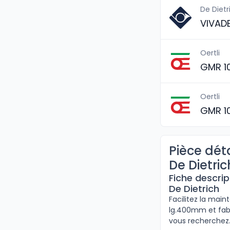
De Dietr
VIVAD
Oertli
GMR 1
Oertli
GMR 1
Pièce dét
De Dietric
Fiche descrip
De Dietrich
Facilitez la main
lg.400mm et fabr
vous recherchez