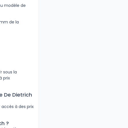
 au modèle de
00mm de la
r sous la
à prix
 De Dietrich
 accès à des prix
ch ?