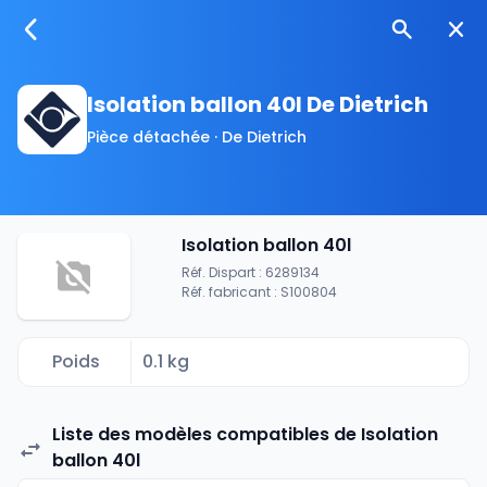
Isolation ballon 40l De Dietrich
Pièce détachée · De Dietrich
Isolation ballon 40l
Réf. Dispart : 6289134
Réf. fabricant : S100804
Poids
0.1 kg
Liste des modèles compatibles de Isolation
ballon 40l