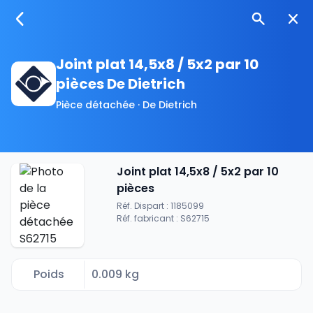
Joint plat 14,5x8 / 5x2 par 10
pièces De Dietrich
Pièce détachée · De Dietrich
Joint plat 14,5x8 / 5x2 par 10
pièces
Réf. Dispart : 1185099
Réf. fabricant : S62715
Poids
0.009 kg