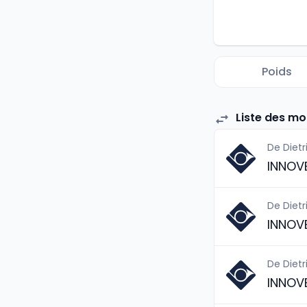
Poids
Liste des m
De Dietr
INNOV
De Dietr
INNOV
De Dietr
INNOV