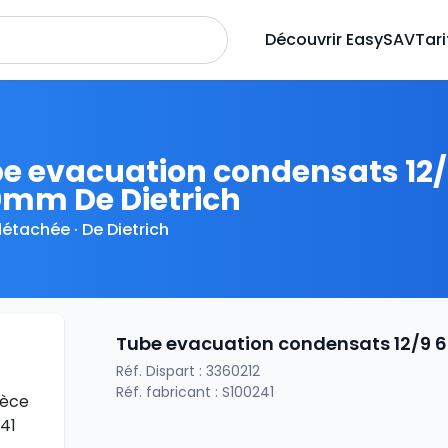
Découvrir EasySAV
Tari
e evacuation condensats 12
mm De Dietrich
détachée · De Dietrich
Tube evacuation condensats 12/9
Réf. Dispart : 3360212
Réf. fabricant : S100241