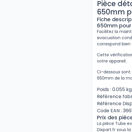
Pièce dé
650mm po
Fiche descri
650mm pour c
Facilitez la mai
evacuation conde
correspond bien 
Cette vérificat
votre appareil.
Ci-dessous sont 
650mm de la mar
Poids : 0.055 kg
Référence fabr
Référence Disp
Code EAN : 366
Prix des piè
La pièce Tube e
Dispart.fr sous l