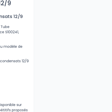
12/9
nsats 12/9
e Tube
ce S100241,
 au modèle de
 condensats 12/9
sponible sur
pétitifs proposés