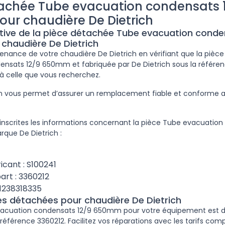
tachée Tube evacuation condensats 
ur chaudière De Dietrich
ptive de la pièce détachée Tube evacuation conde
haudière De Dietrich
ntenance de votre chaudière De Dietrich en vérifiant que la pièc
nsats 12/9 650mm et fabriquée par De Dietrich sous la référen
à celle que vous recherchez.
ion vous permet d’assurer un remplacement fiable et conforme
inscrites les informations concernant la pièce Tube evacuation
que De Dietrich :
icant : S100241
art : 3360212
1238318335
ces détachées pour chaudière De Dietrich
vacuation condensats 12/9 650mm pour votre équipement est di
a référence 3360212. Facilitez vos réparations avec les tarifs com