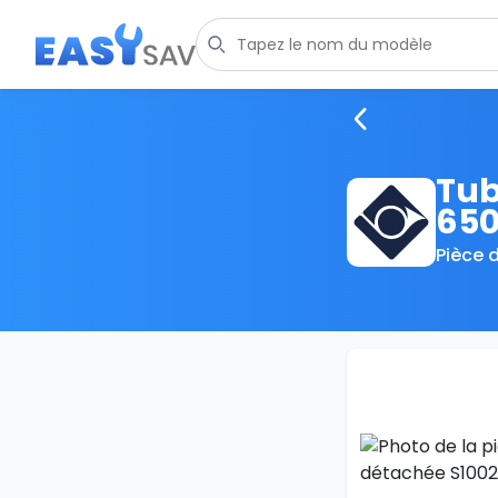
Tub
650
Pièce 