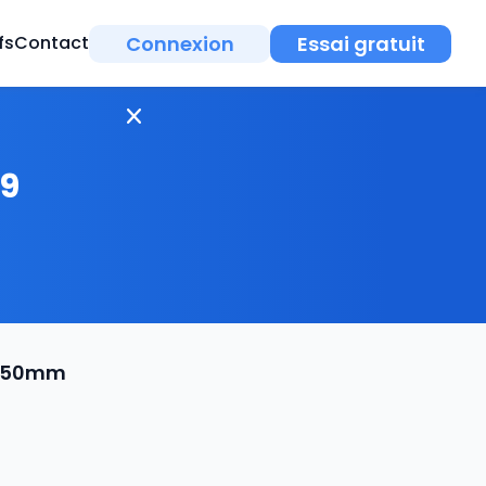
Connexion
Essai gratuit
fs
Contact
/9
 650mm