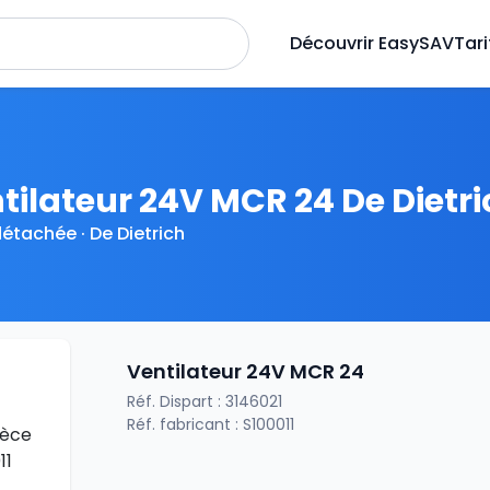
Découvrir EasySAV
Tari
tilateur 24V MCR 24 De Dietri
détachée · De Dietrich
Ventilateur 24V MCR 24
Réf. Dispart : 3146021
Réf. fabricant : S100011