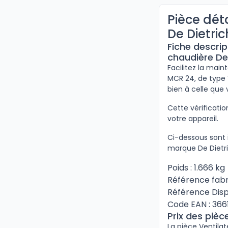
Pièce dét
De Dietric
Fiche descri
chaudière De
Facilitez la main
MCR 24, de type V
bien à celle que
Cette vérificat
votre appareil.
Ci-dessous sont 
marque De Dietri
Poids : 1.666 kg
Référence fabri
Référence Disp
Code EAN : 366
Prix des piè
La pièce Ventila