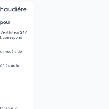
chaudière
 pour
 Ventilateur 24V
1, correspond
 au modèle de
MCR 24 de la
.fr sous la