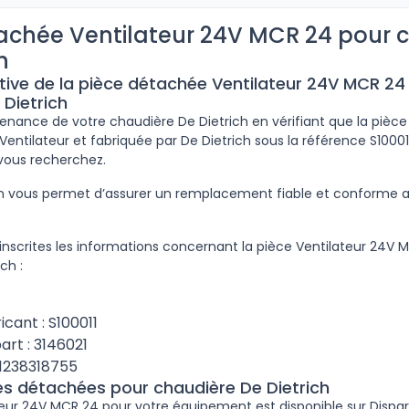
achée Ventilateur 24V MCR 24 pour 
h
ptive de la pièce détachée Ventilateur 24V MCR 24
 Dietrich
tenance de votre chaudière De Dietrich en vérifiant que la pièce
entilateur et fabriquée par De Dietrich sous la référence S10001
 vous recherchez.
ion vous permet d’assurer un remplacement fiable et conforme
inscrites les informations concernant la pièce Ventilateur 24V 
ch :
cant : S100011
art : 3146021
1238318755
ces détachées pour chaudière De Dietrich
teur 24V MCR 24 pour votre équipement est disponible sur Dispart