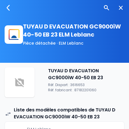
TUYAU D EVACUATION GC9000iW
40-50 EB 23 ELM Leblanc
Pièce détachée · ELM Leblanc
TUYAU D EVACUATION
GC9000iW 40-50 EB 23
Réf. Dispart : 3616653
Réf. fabricant : 87182201060
Liste des modèles compatibles de TUYAU D
EVACUATION GC9000iW 40-50 EB 23