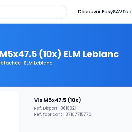
Découvrir EasySAV
Tari
 M5x47.5 (10x) ELM Leblanc
détachée · ELM Leblanc
Vis M5x47.5 (10x)
Réf. Dispart : 3616821
Réf. fabricant : 87167715770