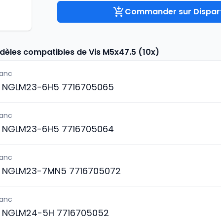
Commander sur Dispart
dèles compatibles de Vis M5x47.5 (10x)
lanc
S NGLM23-6H5 7716705065
lanc
S NGLM23-6H5 7716705064
lanc
S NGLM23-7MN5 7716705072
lanc
S NGLM24-5H 7716705052