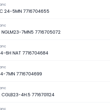
lanc
C 24-5MN 7716704655
lanc
A NGLM23-7MN5 7716705072
lanc
4-6H NAT 7716704684
lanc
4-7MN 7716704699
lanc
 CGLB23-4H.5 7716701124
lanc