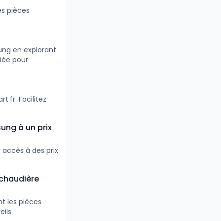
es pièces
ung en explorant
iée pour
.fr. Facilitez
ung à un prix
 accès à des prix
 chaudière
t les pièces
ils.