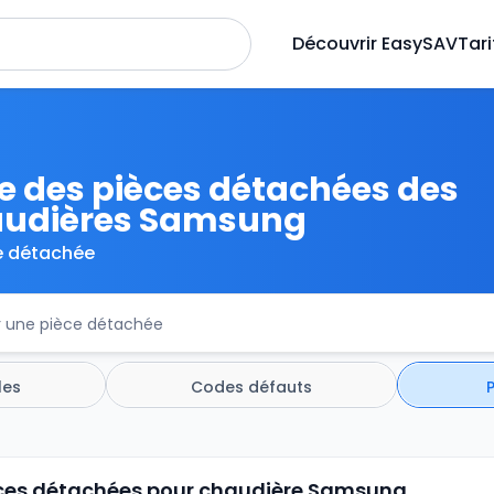
Découvrir EasySAV
Tari
te des pièces détachées des
udières Samsung
e détachée
les
Codes défauts
ièces détachées pour chaudière Samsung