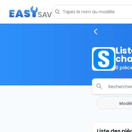
Lis
cha
0 pièc
Modè
Liste des p