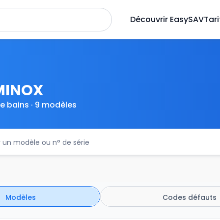
Découvrir EasySAV
Tari
MINOX
e bains · 9 modèles
Modèles
Codes défauts