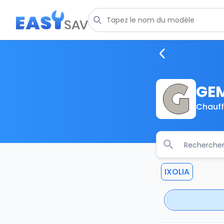
GE
Chauff
IXOLIA