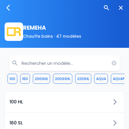
REMEHA
Chauffe bains · 47 modèles
100
160
200GHL
200GSHL
220SHL
AQUA
AQUAPLU
100 HL
160 SL