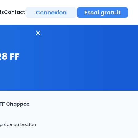
Connexion
Essai gratuit
fs
Contact
8 FF
8 FF Chappee
 grâce au bouton