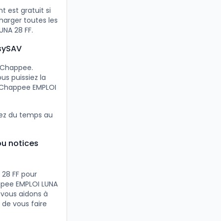
 est gratuit si
harger toutes les
UNA 28 FF.
asySAV
s Chappee.
s puissiez la
e Chappee EMPLOI
nez du temps au
ou notices
28 FF pour
ppee EMPLOI LUNA
 vous aidons à
de vous faire