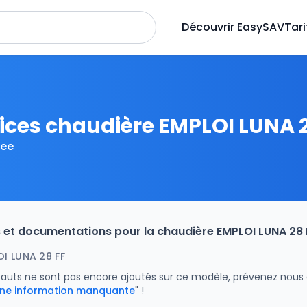
Découvrir EasySAV
Tari
ices chaudière EMPLOI LUNA 2
ee
es et documentations pour la chaudière EMPLOI LUNA 2
I LUNA 28 FF
fauts ne sont pas encore ajoutés sur ce modèle, prévenez nous
ne information manquante
" !