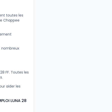
nt toutes les
ère Chappee
itement
e nombreux
8 FF. Toutes les
s.
ur aider les
MPLOI LUNA 28