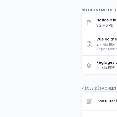
NOTICES EMPLOI L
Notice d'in
3.2 Mo PDF
Vue éclat
2.7 Mo PDF
Ne pas tenir
Réglages 
0.1 Mo PDF
PIÈCES DÉTACHÉES 
Consulter 