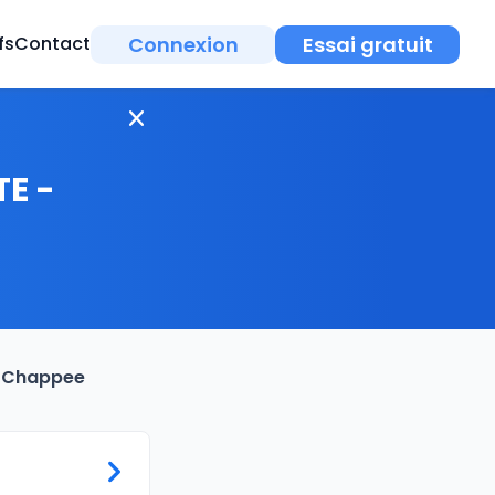
Connexion
Essai gratuit
fs
Contact
TE -
TE Chappee