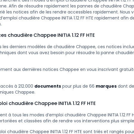
herchent des modes d’emploi chaudière Chappee INITIA 1.12 FF 
nne. Afin de résoudre rapidement les pannes de chaudière Chappe
rié les notices afin de les rendre accessibles rapidement. Nous 
d’emploi chaudière Chappee INITIA 1.12 FF HTE rapidement afin de
.
ces chaudière Chappee INITIA 1.12 FF HTE
 les derniers modèles de chaudière Chappee, ces notices inclue
hniques dont vous avez besoin pour résoudre la panne chaudiè
ement aux dernières notices Chappee en vous inscrivant gratu
 accès à 212.000
documents
pour plus de 66
marques
dont d
niques Chappee.
oi chaudière Chappee INITIA 1.12 FF HTE
nt à tous les modes d’emploi chaudière Chappee INITIA 1.12 FF H
rtoriées et classées afin de rendre vos interventions plus simple
i chaudière Chappee INITIA 1.12 FF HTE sont triés et rangés pour