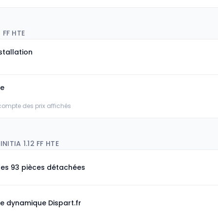
2 FF HTE
stallation
ée
 compte des prix affichés
NITIA 1.12 FF HTE
les 93 pièces détachées
e dynamique Dispart.fr