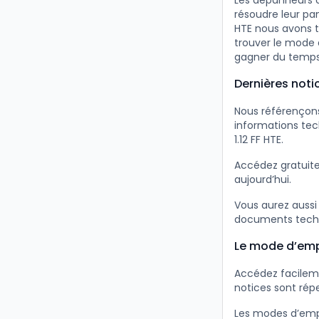
Les dépanneurs c
résoudre leur pa
HTE nous avons t
trouver le mode 
gagner du temps
Dernières noti
Nous référençons
informations tec
1.12 FF HTE.
Accédez gratuit
aujourd’hui.
Vous aurez aussi
documents tech
Le mode d’empl
Accédez facileme
notices sont répe
Les modes d’emplo