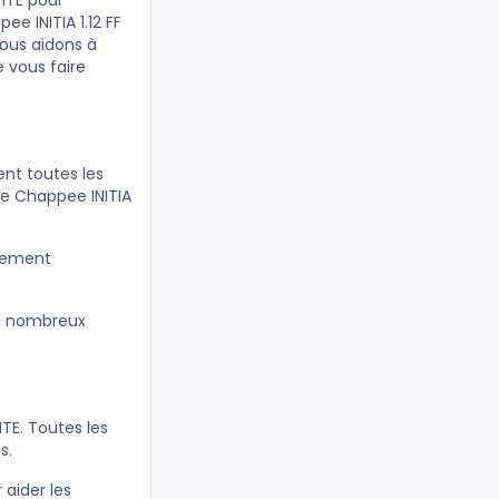
HTE pour
e INITIA 1.12 FF
vous aidons à
 vous faire
nt toutes les
re Chappee INITIA
itement
e nombreux
TE. Toutes les
s.
 aider les