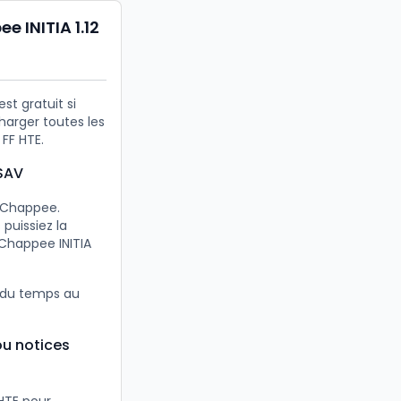
 INITIA 1.12
st gratuit si
harger toutes les
FF HTE.
ySAV
s Chappee.
puissiez la
Chappee INITIA
z du temps au
ou notices