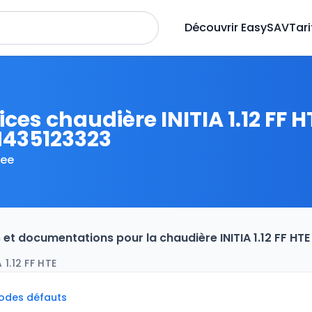
Découvrir EasySAV
Tari
ices chaudière INITIA 1.12 FF H
435123323
ee
s et documentations pour la chaudière INITIA 1.12 FF H
1.12 FF HTE
codes défauts