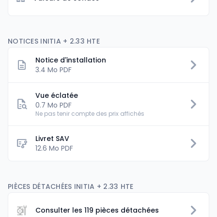
NOTICES INITIA + 2.33 HTE
Notice d'installation
3.4 Mo PDF
Vue éclatée
0.7 Mo PDF
Ne pas tenir compte des prix affichés
Livret SAV
flowsheet
12.6 Mo PDF
PIÈCES DÉTACHÉES INITIA + 2.33 HTE
Consulter les 119 pièces détachées