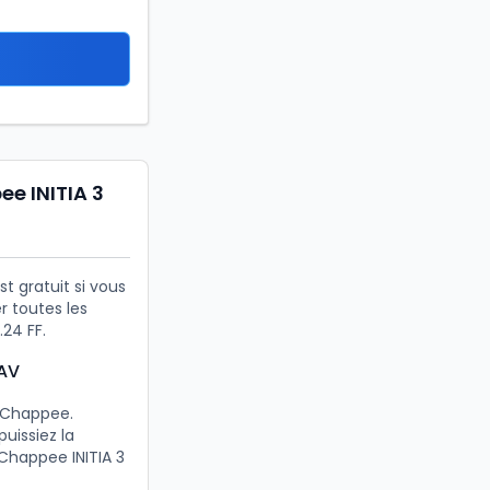
e INITIA 3
t gratuit si vous
r toutes les
24 FF.
SAV
s Chappee.
uissiez la
Chappee INITIA 3