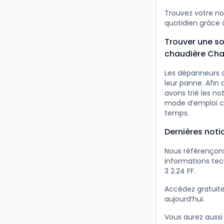
Trouvez votre no
quotidien grâce à
Trouver une so
chaudière Chap
Les dépanneurs c
leur panne. Afin
avons trié les no
mode d’emploi ch
temps.
Dernières noti
Nous référençons
informations tec
3 2.24 FF.
Accédez gratuit
aujourd’hui.
Vous aurez aussi