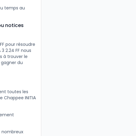
 du temps au
ou notices
FF pour résoudre
 3 2.24 FF nous
s à trouver le
e gagner du
nt toutes les
re Chappee INITIA
itement
e nombreux