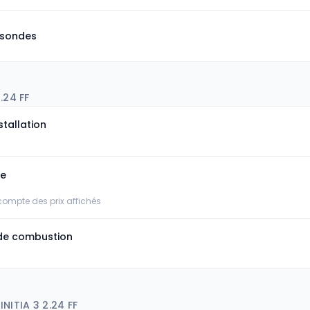
 sondes
.24 FF
stallation
ée
 compte des prix affichés
de combustion
NITIA 3 2.24 FF