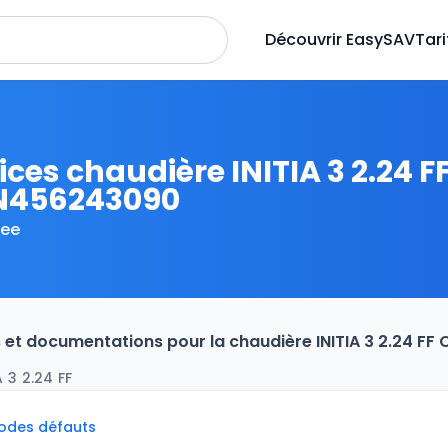
Découvrir EasySAV
Tari
ices chaudière INITIA 3 2.24 FF
N456243090
ee
s et documentations pour la chaudière INITIA 3 2.24 F
 3 2.24 FF
codes défauts