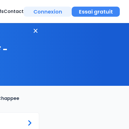
Connexion
Essai gratuit
fs
Contact
 -
F Chappee