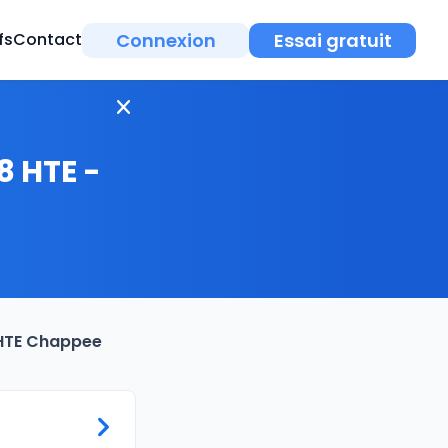
Connexion
Essai gratuit
fs
Contact
8 HTE -
8 HTE Chappee