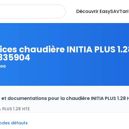
Découvrir EasySAV
Tari
ices chaudière INITIA PLUS 1.2
835904
ee
s et documentations pour la chaudière INITIA PLUS 1.2
 PLUS 1.28 HTE
codes défauts