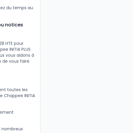
gnez du temps au
ou notices
28 HTE pour
pee INITIA PLUS
ous vous aidons à
 de vous faire
nt toutes les
re Chappee INITIA
itement
e nombreux