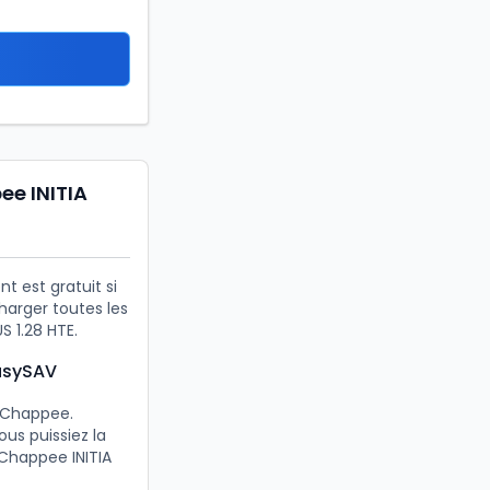
ee INITIA
t est gratuit si
harger toutes les
 1.28 HTE.
EasySAV
s Chappee.
us puissiez la
Chappee INITIA