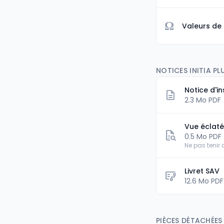
Ω
Valeurs de
NOTICES INITIA PLU
Notice d'in
2.3 Mo PDF
Vue éclat
0.5 Mo PDF
Ne pas tenir
Livret SAV
flowsheet
12.6 Mo PDF
PIÈCES DÉTACHÉES I