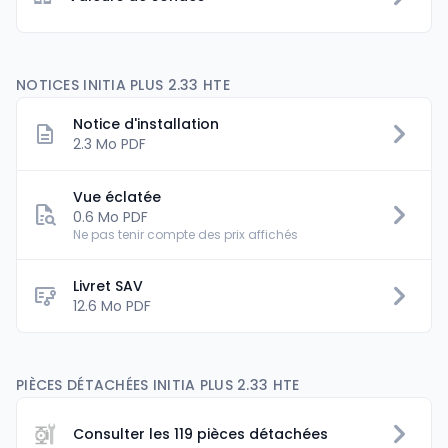
NOTICES INITIA PLUS 2.33 HTE
Notice d'installation
2.3 Mo PDF
Vue éclatée
0.6 Mo PDF
Ne pas tenir compte des prix affichés
Livret SAV
flowsheet
12.6 Mo PDF
PIÈCES DÉTACHÉES INITIA PLUS 2.33 HTE
Consulter les 119 pièces détachées