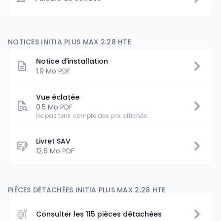
NOTICES INITIA PLUS MAX 2.28 HTE
Notice d'installation
1.9 Mo PDF
Vue éclatée
0.5 Mo PDF
Ne pas tenir compte des prix affichés
Livret SAV
flowsheet
12.6 Mo PDF
PIÈCES DÉTACHÉES INITIA PLUS MAX 2.28 HTE
Consulter les 115 pièces détachées