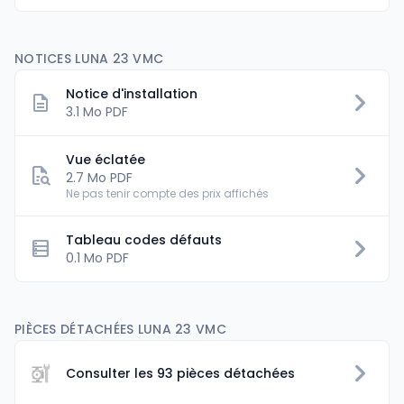
NOTICES LUNA 23 VMC
Notice d'installation
3.1 Mo PDF
Vue éclatée
2.7 Mo PDF
Ne pas tenir compte des prix affichés
Tableau codes défauts
data_table
0.1 Mo PDF
PIÈCES DÉTACHÉES LUNA 23 VMC
Consulter les 93 pièces détachées