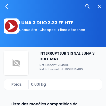
LUNA 3 DUO 3.33 FF HTE
Chaudière · Chappee · Pièce détachée
INTERRUPTEUR SIGNAL LUNA 3
DUO-MAX
Réf. Dispart : 7849183
Réf. fabricant : JJJ008435480
Poids
0.001 kg
Liste des modèles compatibles de