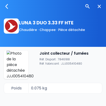
LUNA 3 DUO 3.33 FF HTE
Chaudière · Chappee · Pièce détachée
Joint collecteur / fumées
Réf. Dispart : 7846188
Réf. fabricant : JJJ005410480
Poids
0.075 kg