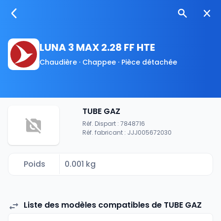
LUNA 3 MAX 2.28 FF HTE
Chaudière · Chappee · Pièce détachée
TUBE GAZ
Réf. Dispart : 7848716
Réf. fabricant : JJJ005672030
Poids
0.001 kg
Liste des modèles compatibles de TUBE GAZ