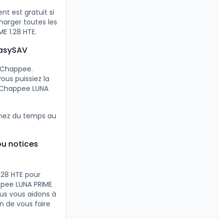
t est gratuit si
harger toutes les
E 1.28 HTE.
EasySAV
s Chappee.
ous puissiez la
e Chappee LUNA
gnez du temps au
ou notices
28 HTE pour
ppee LUNA PRIME
ous vous aidons à
n de vous faire