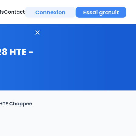
Connexion
Essai gratuit
fs
Contact
28 HTE -
8 HTE Chappee