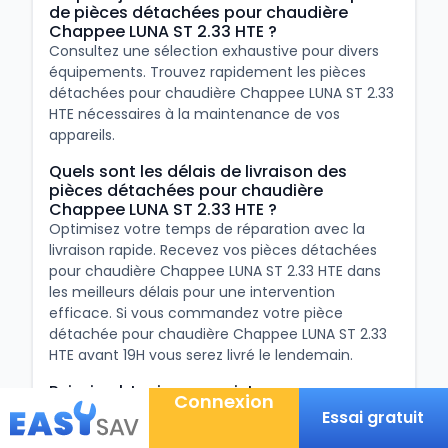
de pièces détachées pour chaudière
Chappee LUNA ST 2.33 HTE ?
Consultez une sélection exhaustive pour divers
équipements. Trouvez rapidement les pièces
détachées pour chaudière Chappee LUNA ST 2.33
HTE nécessaires à la maintenance de vos
appareils.
Quels sont les délais de livraison des
pièces détachées pour chaudière
Chappee LUNA ST 2.33 HTE ?
Optimisez votre temps de réparation avec la
livraison rapide. Recevez vos pièces détachées
pour chaudière Chappee LUNA ST 2.33 HTE dans
les meilleurs délais pour une intervention
efficace. Si vous commandez votre pièce
détachée pour chaudière Chappee LUNA ST 2.33
HTE avant 19H vous serez livré le lendemain.
Puis-je obtenir une assistance
Connexion
personnalisée pour le choix des pièces
Essai gratuit
détachées pour chaudière Chappee LUNA