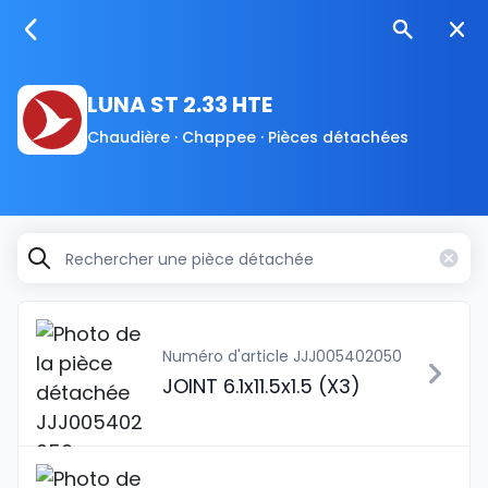
LUNA ST 2.33 HTE
Chaudière · Chappee · Pièces détachées
Numéro d'article JJJ005402050
JOINT 6.1x11.5x1.5 (X3)