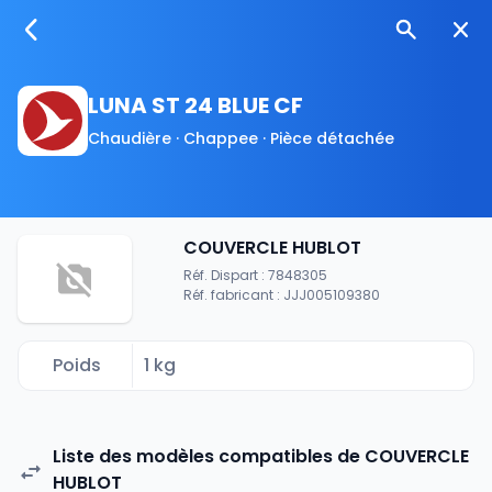
LUNA ST 24 BLUE CF
Chaudière · Chappee · Pièce détachée
COUVERCLE HUBLOT
Réf. Dispart : 7848305
Réf. fabricant : JJJ005109380
Poids
1 kg
Liste des modèles compatibles de COUVERCLE
HUBLOT