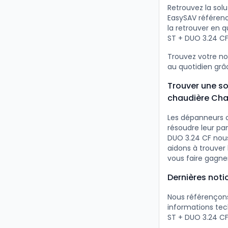
Retrouvez la sol
EasySAV référenc
la retrouver en 
ST + DUO 3.24 CF
Trouvez votre n
au quotidien grâc
Trouver une so
chaudière Cha
Les dépanneurs 
résoudre leur pa
DUO 3.24 CF nous
aidons à trouve
vous faire gagne
Dernières not
Nous référençons
informations te
ST + DUO 3.24 CF