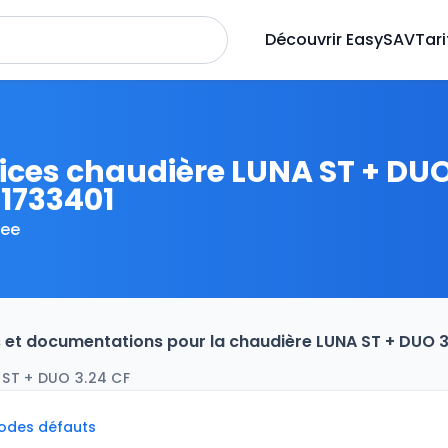
Découvrir EasySAV
Tari
ices chaudière LUNA ST + DUO
21733401
ee
es et documentations pour la chaudière LUNA ST + DUO
ST + DUO 3.24 CF
codes défauts