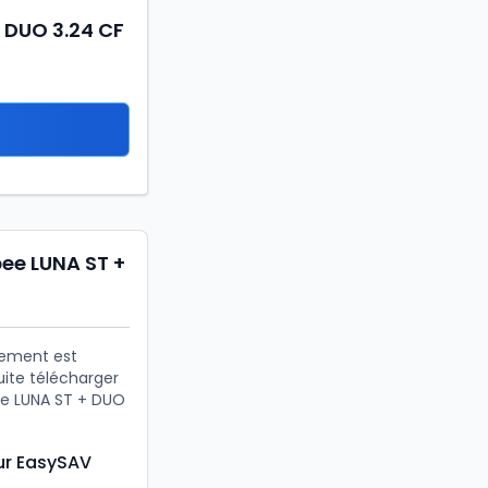
+ DUO 3.24 CF
ee LUNA ST +
gement est
uite télécharger
ee LUNA ST + DUO
ur EasySAV