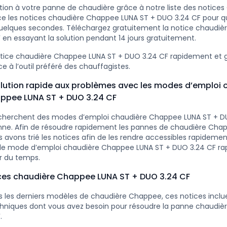
ution à votre panne de chaudière grâce à notre liste des notice
e les notices chaudière Chappee LUNA ST + DUO 3.24 CF pour qu
quelques secondes. Téléchargez gratuitement la notice chaudi
 en essayant la solution pendant 14 jours gratuitement.
otice chaudière Chappee LUNA ST + DUO 3.24 CF rapidement et
e à l’outil préféré des chauffagistes.
lution rapide aux problèmes avec les modes d’emploi 
ppee LUNA ST + DUO 3.24 CF
cherchent des modes d’emploi chaudière Chappee LUNA ST + D
nne. Afin de résoudre rapidement les pannes de chaudière Cha
 avons trié les notices afin de les rendre accessibles rapidemen
r le mode d’emploi chaudière Chappee LUNA ST + DUO 3.24 CF ra
r du temps.
ices chaudière Chappee LUNA ST + DUO 3.24 CF
 les derniers modèles de chaudière Chappee, ces notices inclue
chniques dont vous avez besoin pour résoudre la panne chaudi
.