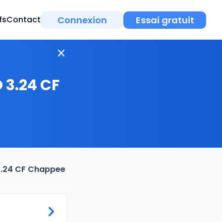
Connexion
Essai gratuit
fs
Contact
 3.24 CF
 3.24 CF Chappee