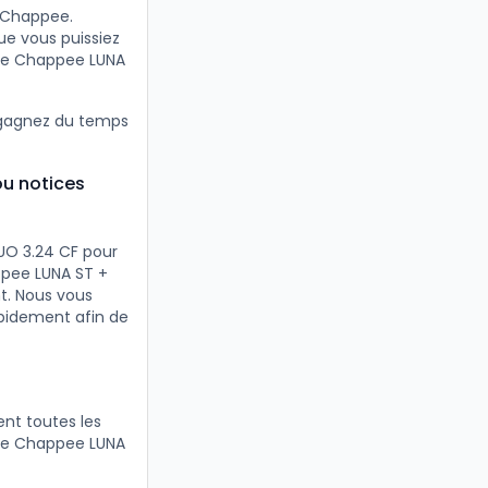
s Chappee.
e vous puissiez
ère Chappee LUNA
 gagnez du temps
ou notices
UO 3.24 CF pour
ppee LUNA ST +
t. Nous vous
pidement afin de
nt toutes les
ère Chappee LUNA