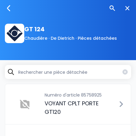
GT 124
Chaudière · De Dietrich · Pièces détachées
Numéro d'article 85758925
VOYANT CPLT PORTE
GT120