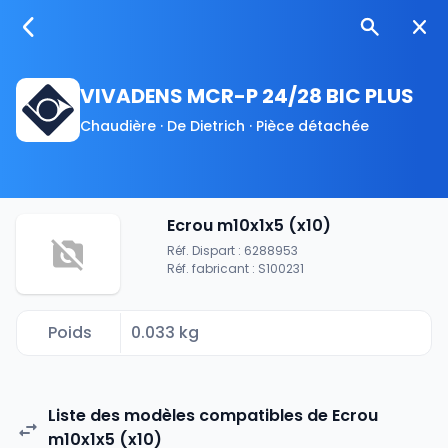
VIVADENS MCR-P 24/28 BIC PLUS
Chaudière · De Dietrich · Pièce détachée
Ecrou m10x1x5 (x10)
Réf. Dispart : 6288953
Réf. fabricant : S100231
Poids
0.033 kg
Liste des modèles compatibles de Ecrou
m10x1x5 (x10)