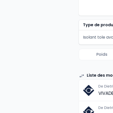
Type de produ
Isolant tole av
Poids
Liste des mo
De Dietr
VIVAD
De Dietr