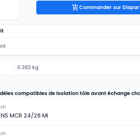
Commander sur Dispart
it
ant
0.382 kg
dèles compatibles de Isolation tôle avant échange ch
ich
ENS MCR 24/28 MI
ich