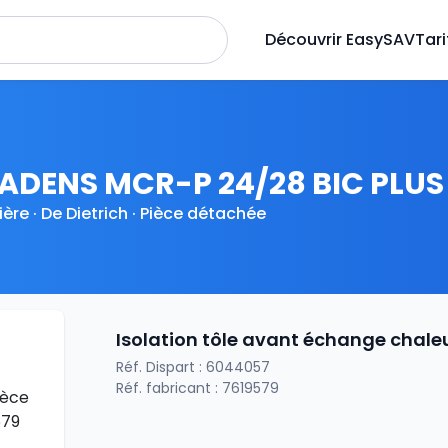
Découvrir EasySAV
Tari
ADENS MCR-P 24/28 BIC PLUS
ère · De Dietrich · Pièce détachée
Isolation tôle avant échange chale
Réf. Dispart : 6044057
Réf. fabricant : 7619579