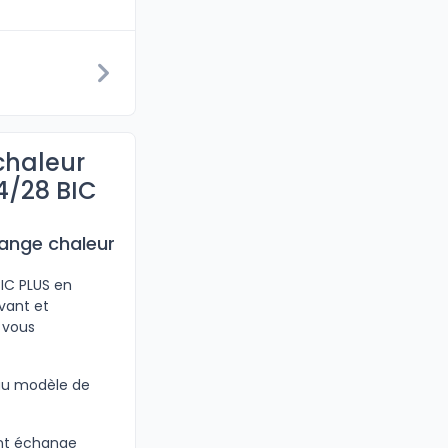
chaleur
4/28 BIC
hange chaleur
IC PLUS en
avant et
 vous
 au modèle de
ant échange