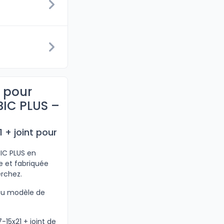
t pour
BIC PLUS –
 + joint pour
IC PLUS en
e et fabriquée
erchez.
 au modèle de
15x21 + joint de