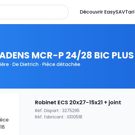
Découvrir EasySAV
Tari
ADENS MCR-P 24/28 BIC PLUS
ère · De Dietrich · Pièce détachée
Robinet ECS 20x27-15x21 + joint
Réf. Dispart : 3275295
Réf. fabricant : S100518