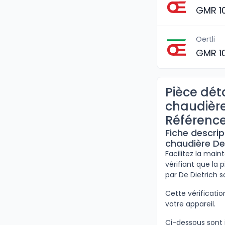
GMR 1
Oertli
GMR 1
Pièce dét
chaudière
Référence
Fiche descrip
chaudière De
Facilitez la mai
vérifiant que la 
par De Dietrich 
Cette vérificat
votre appareil.
Ci-dessous sont i