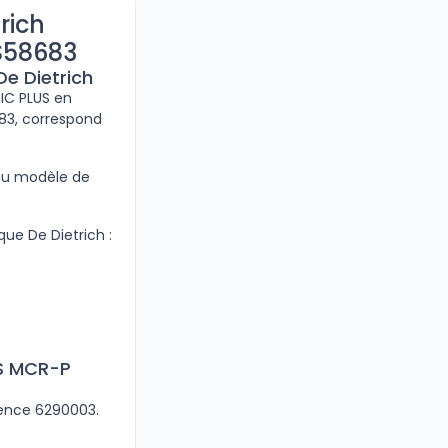
rich
S58683
De Dietrich
IC PLUS en
683, correspond
 au modèle de
ue De Dietrich :
NS MCR-P
érence 6290003.