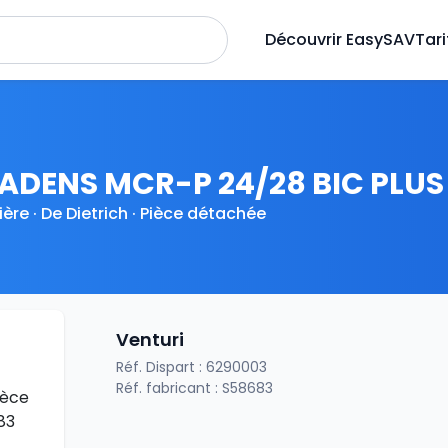
Découvrir EasySAV
Tari
ADENS MCR-P 24/28 BIC PLUS
ère · De Dietrich · Pièce détachée
Venturi
Réf. Dispart : 6290003
Réf. fabricant : S58683