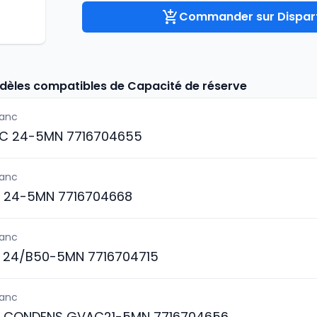
Commander sur Dispart
odèles compatibles de Capacité de réserve
lanc
C 24-5MN 7716704655
lanc
 24-5MN 7716704668
lanc
 24/B50-5MN 7716704715
lanc
S CONDENS GVAC21-5MN 7716704656