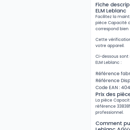
Fiche descri
ELM Leblanc
Facilitez la mai
pièce Capacité d
correspond bien 
Cette vérificat
votre appareil.
Ci-dessous sont 
ELM Leblanc :
Référence fabr
Référence Disp
Code EAN : 40
Prix des piè
La pièce Capacit
référence 3383850
professionnel.
Comment puis
Leblanc AGVA