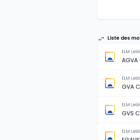
Liste des m
ELM Leb
AGVA 
ELM Leb
GVA C
ELM Leb
GVS C
ELM Leb
EGALI