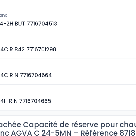
lanc
4-2H BUT 7716704513
4C R B42 7716701298
4C R N 7716704664
4H R N 7716704665
achée Capacité de réserve pour cha
anc AGVA C 24-5MN – Référence 8718