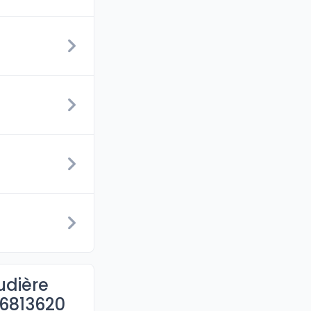
udière
6813620