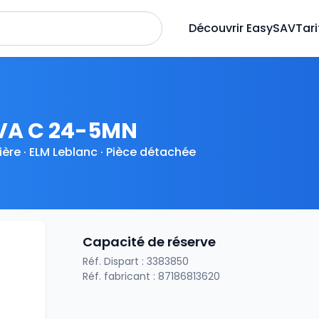
Découvrir EasySAV
Tari
VA C 24-5MN
ère · ELM Leblanc · Pièce détachée
Capacité de réserve
Réf. Dispart : 3383850
Réf. fabricant : 87186813620