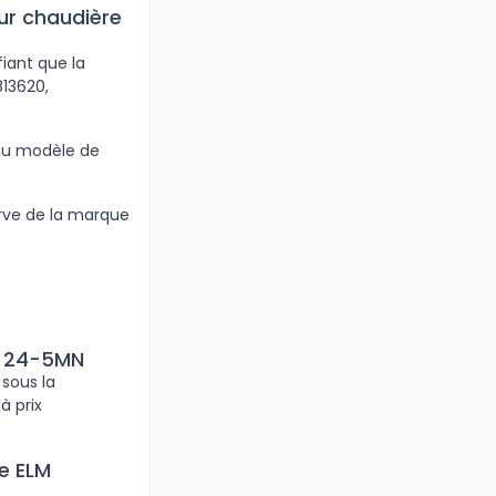
ur chaudière
iant que la
813620,
 au modèle de
erve de la marque
C 24-5MN
 sous la
à prix
e ELM