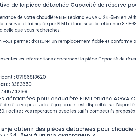
ptive de la pièce détachée Capacité de réserve po
ntenance de votre chaudière ELM Leblanc AGVA C 24-5MN en vérif
e réserve et fabriquée par ELM Leblanc sous la référence 87186
à celle que vous recherchez.
ion vous permet d’assurer un remplacement fiable et conforme
inscrites les informations concernant la pièce Capacité de rés
icant : 87186813620
art : 3383850
47416742199
ces détachées pour chaudière ELM Leblanc AGVA 
é de réserve pour votre équipement est disponible sur Dispart.fr
. Facilitez vos réparations avec les tarifs compétitifs proposés 
-je obtenir des pièces détachées pour chaudièr
 C 24-5MN à un prix avantageux ?