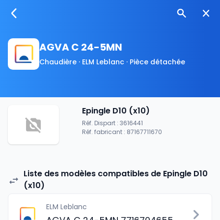
AGVA C 24-5MN
Chaudière · ELM Leblanc · Pièce détachée
Epingle D10 (x10)
Réf. Dispart : 3616441
Réf. fabricant : 87167711670
Liste des modèles compatibles de Epingle D10
(x10)
ELM Leblanc