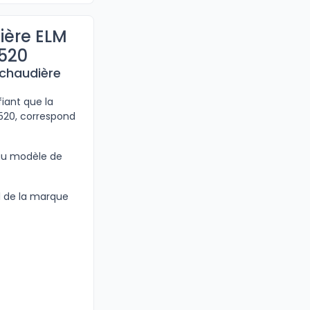
ière ELM
520
 chaudière
iant que la
1520, correspond
 au modèle de
l de la marque