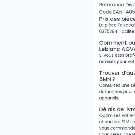
Référence Disp
Code EAN : 40
Prix des piè
La pièce Faisceau
6275384. Facilite
Comment puis
Leblanc AGVA
Si vous êtes pro
remisés pour vo
Trouver d’au
5MN ?
Consultez une sé
détachées pour 
appareils.
Délais de li
Optimisez votre 
chaudière ELM Le
vous commandez 
vous serez livré 