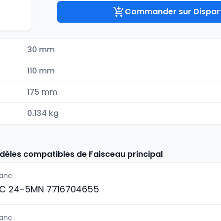
Commander sur Dispart
30 mm
110 mm
175 mm
0.134 kg
dèles compatibles de Faisceau principal
lanc
C 24-5MN 7716704655
lanc