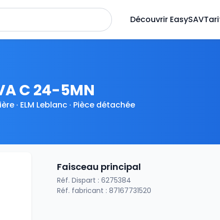
Découvrir EasySAV
Tari
VA C 24-5MN
ère · ELM Leblanc · Pièce détachée
Faisceau principal
Réf. Dispart : 6275384
Réf. fabricant : 87167731520