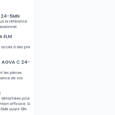
C 24-5MN
ous la référence
essionnel.
e ELM
 accès à des prix
nc AGVA C 24-
t les pièces
nance de vos
N
es détachées pour
tion efficace. Si
-5MN avant 19H