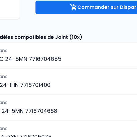
Commander sur Dispart
dèles compatibles de Joint (10x)
lanc
C 24-5MN 7716704655
lanc
24-1HN 7716701400
lanc
 24-5MN 7716704668
lanc
4-7XN 7716705075