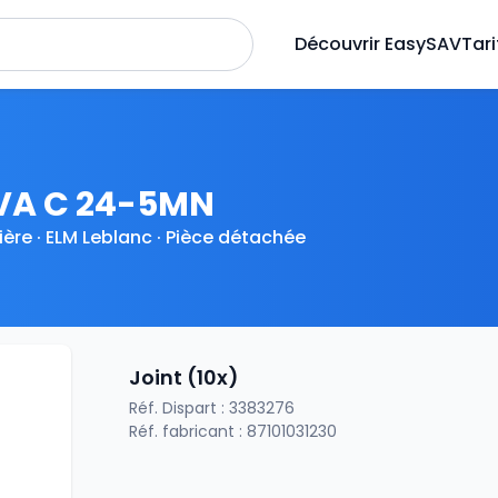
Découvrir EasySAV
Tari
VA C 24-5MN
ère · ELM Leblanc · Pièce détachée
Joint (10x)
Réf. Dispart : 3383276
Réf. fabricant : 87101031230