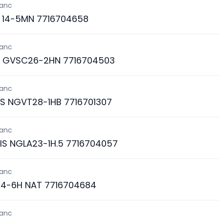
lanc
 14-5MN 7716704658
lanc
S GVSC26-2HN 7716704503
lanc
IS NGVT28-1HB 7716701307
lanc
IS NGLA23-1H.5 7716704057
lanc
4-6H NAT 7716704684
lanc