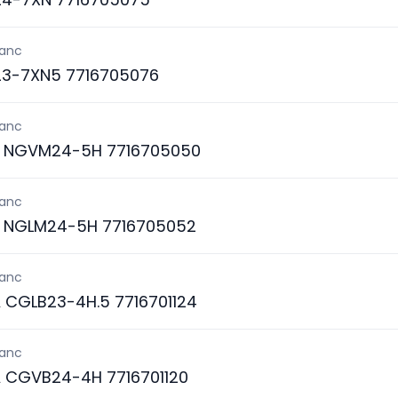
lanc
3-7XN5 7716705076
lanc
S NGVM24-5H 7716705050
lanc
S NGLM24-5H 7716705052
lanc
 CGLB23-4H.5 7716701124
lanc
A CGVB24-4H 7716701120