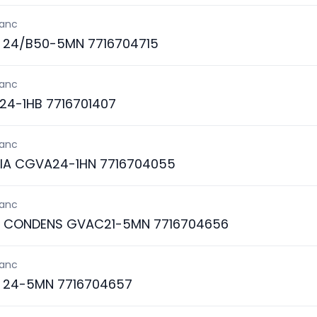
lanc
 24/B50-5MN 7716704715
lanc
24-1HB 7716701407
lanc
IA CGVA24-1HN 7716704055
lanc
S CONDENS GVAC21-5MN 7716704656
lanc
 24-5MN 7716704657