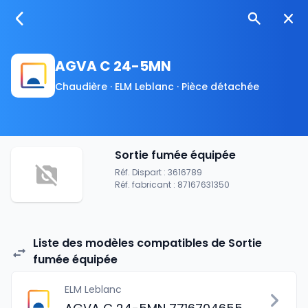
AGVA C 24-5MN
Chaudière · ELM Leblanc · Pièce détachée
Sortie fumée équipée
Réf. Dispart : 3616789
Réf. fabricant : 87167631350
Liste des modèles compatibles de Sortie
fumée équipée
ELM Leblanc