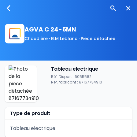
AGVA C 24-5MN
Chaudière · ELM Leblanc · Pièce détachée
Tableau electrique
Réf. Dispart : 6055582
Réf. fabricant : 87167734910
Type de produit
Tableau electrique