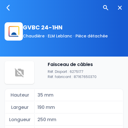
GVBC 24-1HN
Chaudière · ELM Leblanc · Pièce détachée
Faisceau de câbles
Réf. Dispart : 6275177
Réf. fabricant : 87167650370
Hauteur
35 mm
Largeur
190 mm
Longueur
250 mm