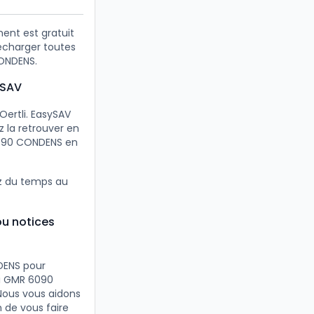
ent est gratuit
lécharger toutes
CONDENS.
ySAV
Oertli. EasySAV
 la retrouver en
6090 CONDENS en
z du temps au
ou notices
DENS pour
li GMR 6090
 Nous vous aidons
 de vous faire