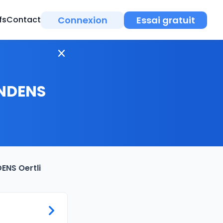
Connexion
Essai gratuit
fs
Contact
ONDENS
ENS Oertli