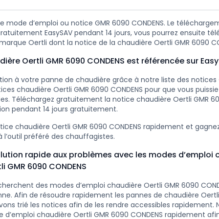
re mode d’emploi ou notice GMR 6090 CONDENS. Le téléchargem
gratuitement EasySAV pendant 14 jours, vous pourrez ensuite té
a marque Oertli dont la notice de la chaudière Oertli GMR 6090 
udière Oertli GMR 6090 CONDENS est référencée sur Eas
tion à votre panne de chaudière grâce à notre liste des notices 
tices chaudière Oertli GMR 6090 CONDENS pour que vous puissiez
es. Téléchargez gratuitement la notice chaudière Oertli GMR 
tion pendant 14 jours gratuitement.
otice chaudière Oertli GMR 6090 CONDENS rapidement et gagne
 l’outil préféré des chauffagistes.
lution rapide aux problèmes avec les modes d’emploi 
tli GMR 6090 CONDENS
cherchent des modes d’emploi chaudière Oertli GMR 6090 CON
nne. Afin de résoudre rapidement les pannes de chaudière Oert
ns trié les notices afin de les rendre accessibles rapidement.
e d’emploi chaudière Oertli GMR 6090 CONDENS rapidement afin