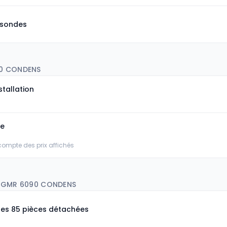
 sondes
0 CONDENS
stallation
ée
 compte des prix affichés
S GMR 6090 CONDENS
les 85 pièces détachées