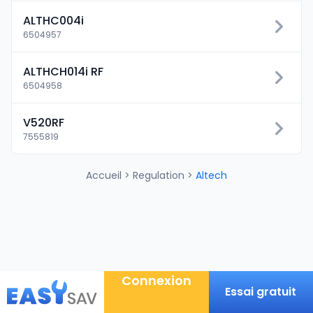
ALTHC004i
6504957
ALTHCH014i RF
6504958
V520RF
7555819
Accueil
>
Regulation
>
Altech
Connexion
Essai gratuit