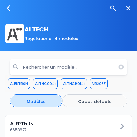
ALTECH
Régulations · 4 modèles
ALERT50N
ALTHC004i
ALTHCH014i
V520RF
Modèles
Codes défauts
ALERT50N
6658827