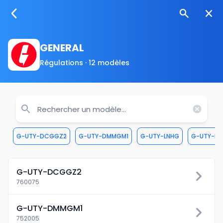
GENERAL
Régulations · 12 modèles
G-UTY-DCGGZ2
G-UTY-DMMGM1
G-UTY-LNHG
G-UTY-RH
G-UTY-DCGGZ2
760075
G-UTY-DMMGM1
752005