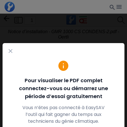
Toggle
F
Sidebar
Notice d’installation - GMR 1000 CS CONDENS-2.pdf -
Oertli
Pour visualiser le PDF complet
connectez-vous ou démarrez une
période d’essai gratuitement
Vous n’êtes pas connecté à EasySAV
l’outil qui fait gagner du temps aux
techniciens du génie climatique.