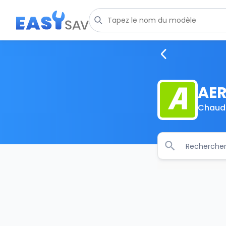
AE
Chaudi