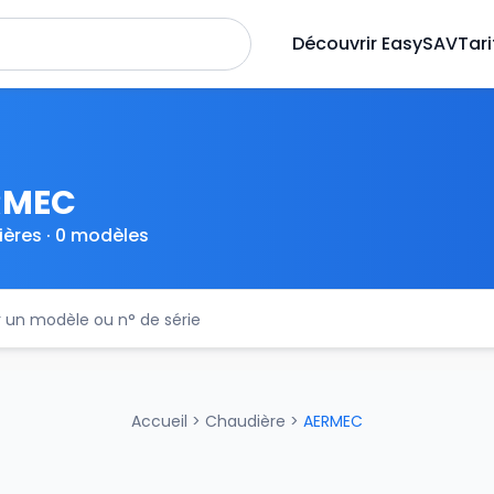
Découvrir EasySAV
Tari
RMEC
ères · 0 modèles
Accueil
>
Chaudière
>
AERMEC