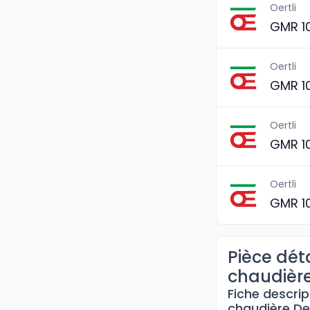
Oertli
GMR 1
Oertli
GMR 1
Oertli
GMR 1
Oertli
GMR 1
Pièce déta
chaudière
Fiche descrip
chaudière De