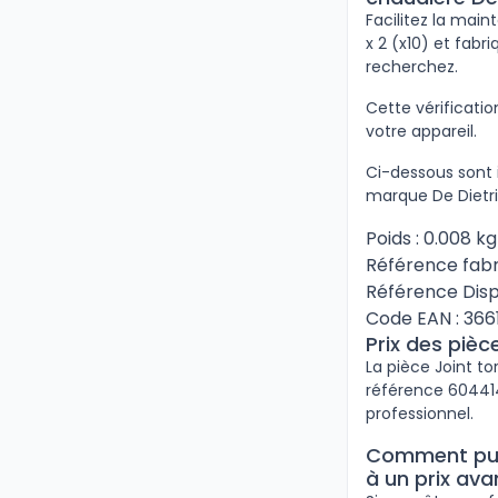
Facilitez la main
x 2 (x10) et fabr
recherchez.
Cette vérificat
votre appareil.
Ci-dessous sont i
marque De Dietri
Poids : 0.008 kg
Référence fabr
Référence Disp
Code EAN : 366
Prix des piè
La pièce Joint to
référence 6044147
professionnel.
Comment puis
à un prix av