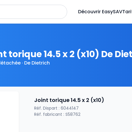
Découvrir EasySAV
Tari
nt torique 14.5 x 2 (x10) De Die
détachée · De Dietrich
Joint torique 14.5 x 2 (x10)
Réf. Dispart : 6044147
Réf. fabricant : S58762