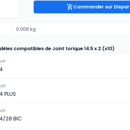
Commander sur Dispart
0.008 kg
dèles compatibles de Joint torique 14.5 x 2 (x10)
ich
4
ich
4 PLUS
ich
4/28 BIC