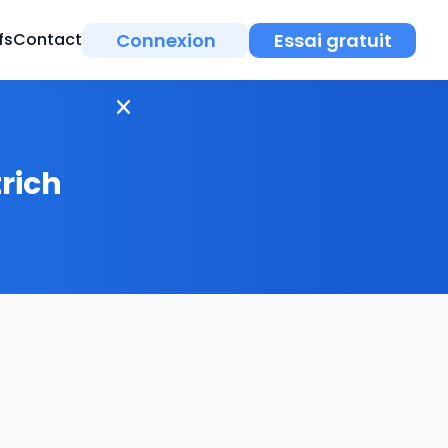
Connexion
Essai gratuit
fs
Contact
trich