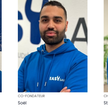
CO-FONDATEUR
CH
Soël
S