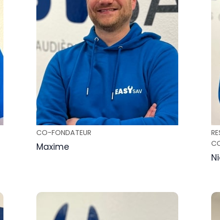
CO-FONDATEUR
RE
C
Maxime
Ni