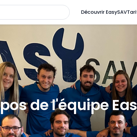
Découvrir EasySAV
Tari
pos de l'équipe E