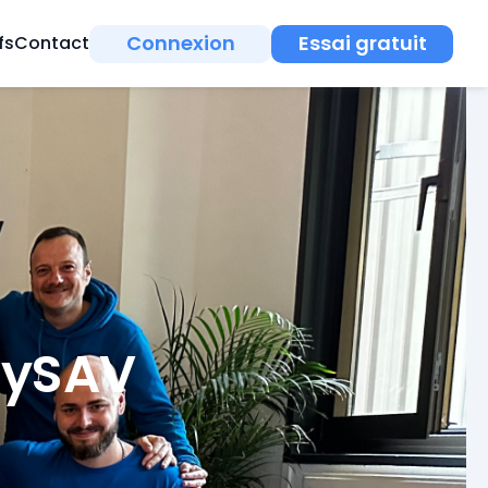
Connexion
Essai gratuit
fs
Contact
asySAV