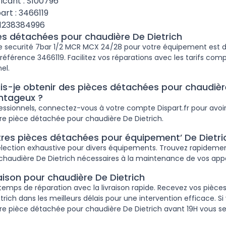
icant : S100796
art : 3466119
61238384996
ces détachées pour chaudière De Dietrich
 securité 7bar 1/2 MCR MCX 24/28 pour votre équipement est di
a référence 3466119. Facilitez vos réparations avec les tarifs com
el.
-je obtenir des pièces détachées pour chaudière
antageux ?
fessionnels, connectez-vous à votre compte Dispart.fr pour avoir
re pièce détachée pour chaudière De Dietrich.
tres pièces détachées pour équipement’ De Dietri
lection exhaustive pour divers équipements. Trouvez rapidemen
haudière De Dietrich nécessaires à la maintenance de vos appa
raison pour chaudière De Dietrich
temps de réparation avec la livraison rapide. Recevez vos pièc
rich dans les meilleurs délais pour une intervention efficace. Si
pièce détachée pour chaudière De Dietrich avant 19H vous sere