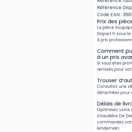
Référence fabr
Référence Disp
Code EAN : 36
Prix des piè
La pièce Soupape
Dispart.fr sous l
à prix professionn
Comment puis
à un prix av
Si vous êtes pro
remisés pour vot
Trouver d’au
Consultez une sé
détachées pour c
Délais de liv
Optimisez votre 
chaudière De Diet
commandez votre 
lendemain.