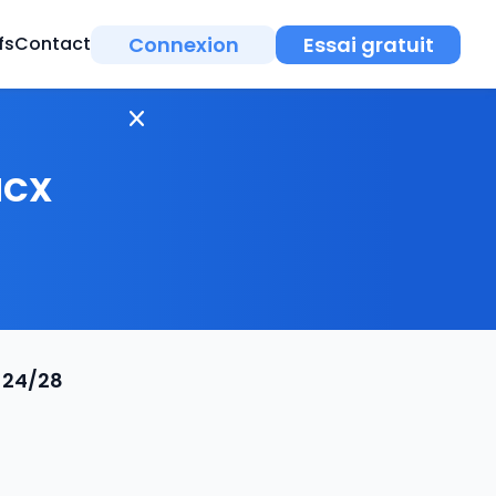
Connexion
Essai gratuit
fs
Contact
MCX
 24/28