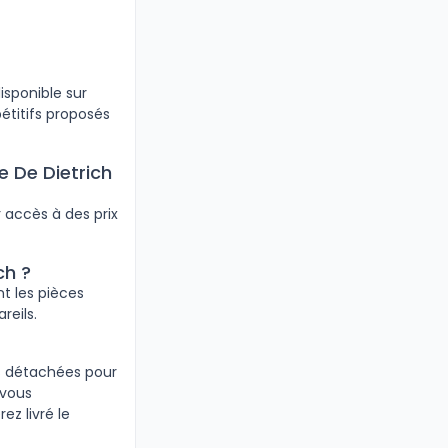
sponible sur
pétitifs proposés
 De Dietrich
 accès à des prix
ch ?
t les pièces
reils.
es détachées pour
 vous
z livré le