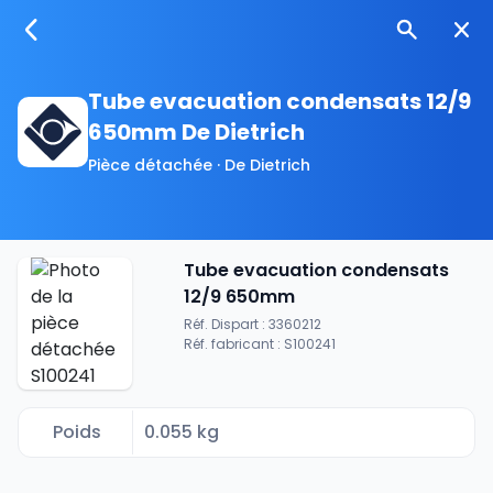
Tube evacuation condensats 12/9
650mm De Dietrich
Pièce détachée · De Dietrich
Tube evacuation condensats
12/9 650mm
Réf. Dispart : 3360212
Réf. fabricant : S100241
Poids
0.055 kg